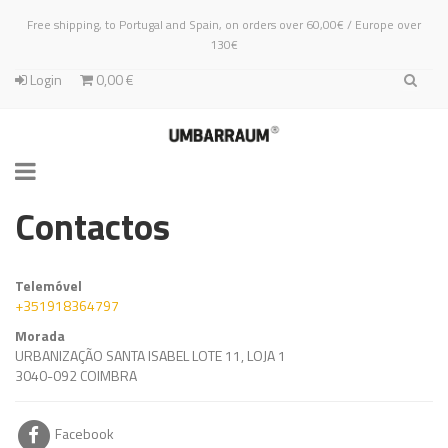
Free shipping, to Portugal and Spain, on orders over 60,00€ / Europe over
130€
Login
0,00 €
Toggle
navigation
Contactos
Telemóvel
+351918364797
Morada
URBANIZAÇÃO SANTA ISABEL LOTE 11, LOJA 1
3040-092 COIMBRA
Facebook