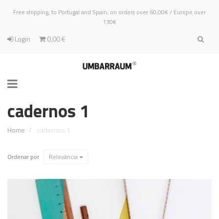
Free shipping, to Portugal and Spain, on orders over 60,00€ / Europe over
130€
Login
0,00 €
Toggle
navigation
cadernos 1
Home
cadernos 1
Relevância
Ordenar por