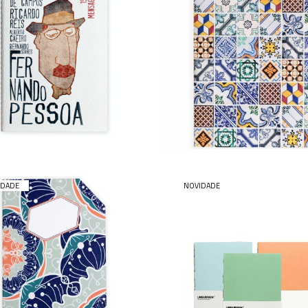
PESSOA
TÍLEANNA
5,90 €
5,90 € — 7,90 €
IDADE
NOVIDADE
OREKA
COLORS
5,90 €
15,90 €